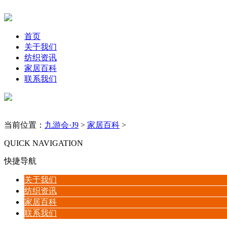
首页
关于我们
纺织资讯
家居百科
联系我们
当前位置：
九游会·J9
>
家居百科
>
QUICK NAVIGATION
快捷导航
关于我们
纺织资讯
家居百科
联系我们