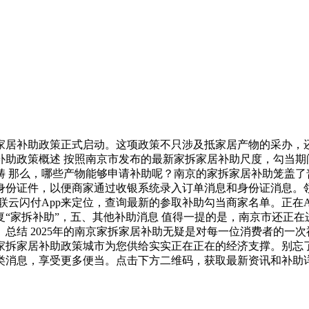
家居补助政策正式启动。这项政策不只涉及抵家居产物的采办，
补助政策概述 按照南京市发布的最新家拆家居补助尺度，勾当期
 那么，哪些产物能够申请补助呢？南京的家拆家居补助笼盖了
身份证件，以便商家通过收银系统录入订单消息和身份证消息。
联云闪付App来定位，查询最新的参取补助勾当商家名单。正在A
“家拆补助”，五、其他补助消息 值得一提的是，南京市还正在
总结 2025年的南京家拆家居补助无疑是对每一位消费者的一
家拆家居补助政策城市为您供给实实正在正在的经济支撑。别忘
类消息，享受更多便当。点击下方二维码，获取最新资讯和补助