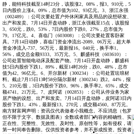
静，能特科技截至14时23分，该股涨2。08%，报3。910元，5
日内股价上涨4。09%，总市值为102。93亿元。3、浙江永强
（002489）：公司次要处置户外休闲家具及用品的设想研发、
出产和发卖。7月14日开盘动静，浙江永强截至15点，该股报
3。650元，跌0。53%，7日内股价下跌0。27%，总市值为
79。17亿元。4、喜临门（603008）：公司次要处置客卧家
具。7月14日动静，喜临门资金净流出-2089。06万元，超大单
资金净流入-737。56万元，最新报16。040元，换手率1。
56%，成交总金额9333。35万元。5、麒盛科技（603610）：
公司处置智能电动床及配套产物。7月14日开盘动静，麒盛科
技5日内股价下跌1。89%，截至14时26分，跌0。48%，总市
值为42。96亿元。6、开尔新材（300234）：公司处置珐琅材
料。截止7月15日13时58分隔尔新材（300234）跌2。44%，报
5。210元/股，3日内股价下跌0。96%，换手率2。65%，成交
额4741。21万元。7、皮阿诺（002853）：公司从停业务为家
居产物的设想、出产和发卖。7月14日开盘动静，皮阿诺3日内
股价下跌1。43%，最新报13。270元，成交额4560。87万元。
南方财富网声明：资讯仅代表做者小我概念。不应消息（包罗
但不限于文字、数据及图表）全数或者部门内容的精确性、实
正在性、完整性、无效性、及时性、原创性等，如有侵权，请
第一时间奉告删除。仅供投资者参考，并不形成投资。投资者