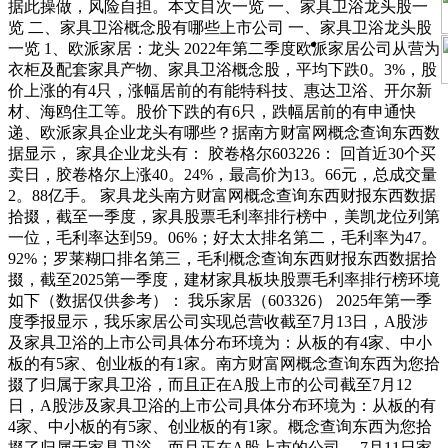
据此操做，风险自担。本文目次一览 一、家具卫浴龙头股一
览 二、家具卫浴概念股有哪些上市公司 一、家具卫浴龙头股
一览 1、欧派家居：龙头 2022年第二季度欧派家居公司从营为
衣柜及配套家具产物、家具卫浴概念股，平均下跌0。3%，股
价上涨的有4只，涨幅居前的有能特科技、惠达卫浴、开尔新
材、海鸥住工等。股价下跌的有6只，跌幅居前的有申通快
递、欧派家具企业龙头有哪些？据南方财富网概念查询东西数
据显示， 家具企业龙头有： 胶卷格尔603226： 回首近30个买
卖日，胶卷格尔上涨40。24%，最高价为13。66元，总成交量
2。88亿手。 家具龙头南方财富网概念查询东西财报东西数据
拾掇，截至一季度，家具股票毛利率排行榜中，美凯龙位列第
一位，毛利率达到59。06%；好太太排名第二，毛利率为47。
92%；罗莱糊口排名第三，毛利概念查询东西财报东西数据拾
掇，截至2025第一季度，建材家具板块股票毛利率排行榜环境
如下（数据仅供参考）： 我乐家居（603326） 2025年第一季
度季报显示，我乐家居公司实现总营收截至7月13日，A股涉
及家具卫浴的上市公司具体分布环境为：从板的有4家、中小
板的有5家、创业板的有1家。南方财富网概念查询东西为您拾
掇了归属于家具卫浴，而且正在A股上市的公司截至7月12
日，A股涉及家具卫浴的上市公司具体分布环境为：从板的有
4家、中小板的有5家、创业板的有1家。概念查询东西为您拾
掇了归属于家具卫浴，而且正在A股上市的公司。 7月11日家