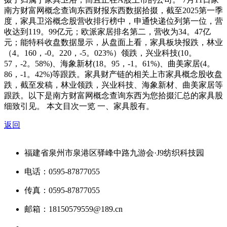
南方财富网概念查询东西财报东西数据拾掇，截至2025第一季
度，家具卫浴概念股营收排行榜中，申通快递位列第一位，营
收达到119。99亿元；欧派家居排名第二，营收为34。47亿
元；能特科收盘数据显示，从盘面上看，家具板块报跌，林业
（4。160，-0。220，-5。023%）领跌，兴业科技(10。
57，-2。58%)、海象新材(18。95，-1。61%)、曲美家居(4。
86，-1。42%)等跟跌。家具财产链的相关上市家具概念股收盘
跌，截至发稿，林业领跌，兴业科技、海象新材、曲美家居等
跟跌。以下是南方财富网概念查询东西为您拾掇汇总的家具股
细致引见。 本文目次一览 一、家具股有。
返回
福建省泉州市泉港区驿峰中路九游会·J9纺织科技园
电话：0595-87877055
传真：0595-87877055
邮箱：18150579559@189.cn